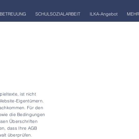
BETREUUNG
SCHULSOZIALARBEIT
ILKA-Angebot
MEH
eltexte, ist nicht
 Website-Eigentümern.
 nachkommen. Für den
 sowie die Bedingungen
sen Überschriften
en, dass Ihre AGB
alt überprüfen.